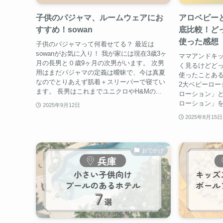
子供のパジャマ、ルームウェアにお
アロベビー
すすめ！sowan
底比較！ど
使った感想
子供のパジャマって何着せてる？ 最近は
sowanがお気に入り！ 我が家には現在3歳3ヶ
ママアンドキ
月の長男と０歳9ヶ月の次男がいます。 次男
く見るけどどっ
用はまだパジャマの定義は曖昧で、今は真夏
使ったことある
なのでとりあえず肌着＋スリーパーで寝てい
2大ベビーロー
ます。 長男はこれまでユニクロやH&Mの...
ローション」と
ローション」を
2025年9月12日
2025年8月15日
おでかけ