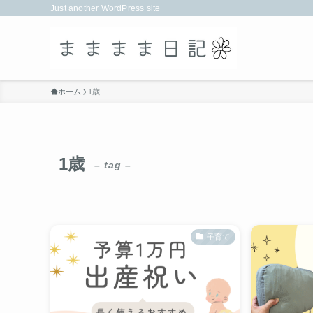
Just another WordPress site
ホーム
1歳
1歳
– tag –
子育て