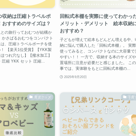
つ収納は圧縮トラベルポ
回転式本棚を実際に使ってわかっ
！おすすめのサイズは？
メリット・デメリット 絵本収納
おすすめ？
児との旅行っておむつが結構か
 かさばるおむつをコンパクト
子どもが増えて絵本もどんどん増える中、
には、圧縮トラベルポーチを使
納に悩んで購入した「回転式本棚」。 実
！ 【楽天1位受賞】【YKK製
使ってみると、コンパクトなのに大容量で
【ほつれ穴なし】【撥水加工】
やすい！！ 一方で、収納する本のサイズ
縮 YKK セット 圧縮...
置場所に注意が必要だと感じました。 こ
事では、実体験をもとに回転式本棚の...
2025年9月20日
育児グッズ
子育