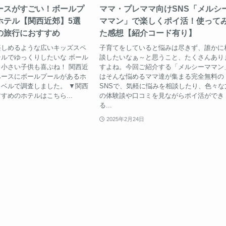
ースがすごい！ボールプ
ママ・プレママ向けSNS「メルシ
ホテル【関西近郊】5選
ママン」で楽しくポイ活！使って
の旅行におすすめ
た感想【紹介コード有り】
楽しめるような広いキッズスペ
子育てをしていると悩みは尽きず、誰かに
ルでゆっくりしたいな ボール
談したいなぁ～と思うこと、たくさんあり
小さい子供も喜ぶね！ 関西近
すよね。今回ご紹介する「メルシーママン
ペースにボールプールがあるホ
はそんな悩めるママ達が集まる完全無料の
ベルで調査しました。 ▼関西
SNSで、気軽に悩みを相談したり、色々な
すめのホテルはこちら...
の体験談や口コミを見ながらポイ活ができ
る...
2025年2月24日