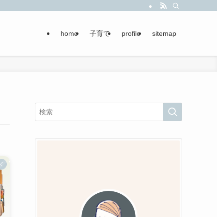
home
子育て
profile
sitemap
ズ