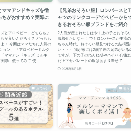
とママアンドキッズを徹
【兄弟おそろい服】ロンパースとT
っちがおすすめ？実際に
ャツのリンクコーデでベビーから
きるおそろい服ブランドをご紹介
ッズとアロベビー、どちらもよ
2人目が産まれたしはやく上の子とおそろ
ちが良いんだろう？ どっちも
服着せたいな～！ でもロンパースが主流
よ！ 今回はママたちに人気の
ちゃん時代、おそろい服見つけるの結構難
ション、 「アロベビーミルク
い・・・ 我が家には2歳半差の兄弟がいる
「ママアンドキッズ ミルキー
ですが、下の子のねんね期やハイハイ期は
実際に使ってみて 使...
だ上下セパレートの服はあまり着せて...
2025年8月3日
おでかけ
暮ら